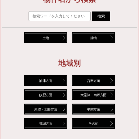
検索
土地
建物
地域別
油津方面
吾田方面
飫肥方面
大堂津・南郷方面
東郷・北郷方面
串間方面
都城方面
その他