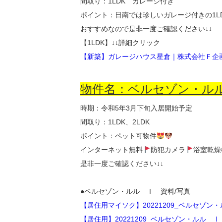
間取り：1LDK ガレージ付き
ポイント：日南では珍しいガレージ付きの1L
おすすめなので是非一度ご確認ください↓↓
【1LDK】↓↓詳細クリック
【新築】ガレージハウス星倉｜株式会社Ｆ企画不動
物件名：ベルセゾン・ルル
時期：令和5年3月下旬入居開始予定
間取り：1LDK、2LDK
ポイント：ペット可物件
インターネット無料
防犯カメラ
浴室乾燥
是非一度ご確認ください↓↓
●ベルセゾン・ルル Ⅰ 資料/写真
【居住用マイソク】20221209_ベルセゾン・
【居住用】20221209_ベルセゾン・ルル Ⅰ