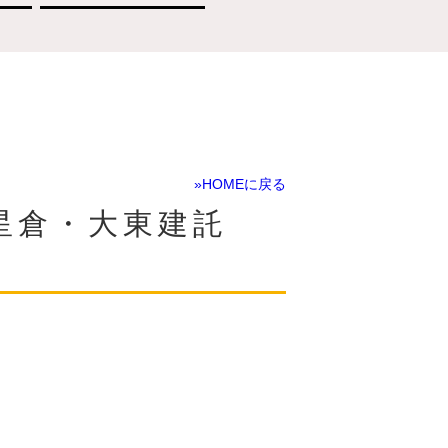
»HOMEに戻る
ウス星倉・大東建託