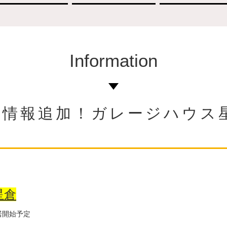
Information
9 新築情報追加！ガレージハ
星倉
居開始予定