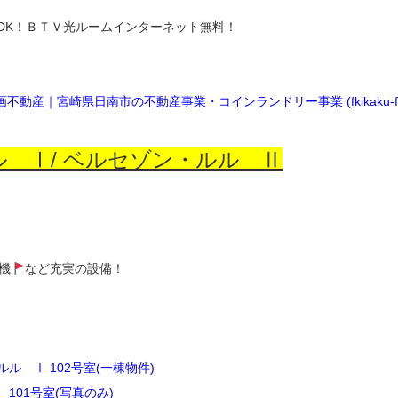
DK！ＢＴＶ光ルームインターネット無料！
産｜宮崎県日南市の不動産事業・コインランドリー事業 (fkikaku-f.c
 Ⅰ/ ベルセゾン・ルル Ⅱ
機
など充実の設備！
ルル Ⅰ 102号室(一棟物件)
 101号室(写真のみ)