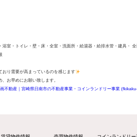
チン・浴室・トイレ・壁・床・全室・洗面所・給湯器・給排水管・建具・ 全
根
ており需要が高まっているのを感じます
め、お早めにお願い致します。
不動産｜宮崎県日南市の不動産事業・コインランドリー事業 (fkikaku-f.
賃貸物件情報
売買物件情報
コインランドリー