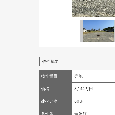
物件概要
物件種目
売地
価格
3,144万円
建ぺい率
60％
条件等
現況渡し