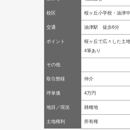
校区
桜ヶ丘小学校・油津
交通
油津駅 徒歩6分
ポイント
桜ヶ丘で広々した土
4筆あり
その他
取引態様
仲介
坪単価
4万円
地目／現況
雑種地
土地権利
所有権