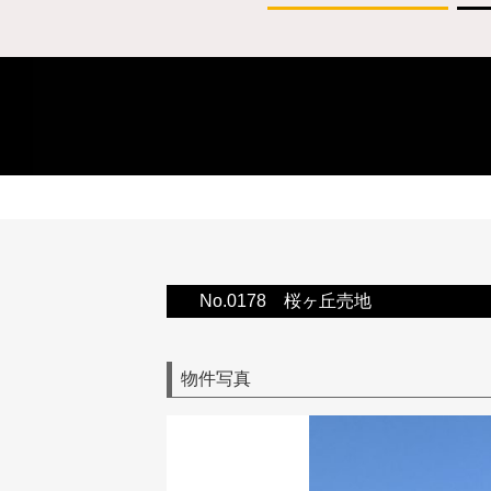
No.0178 桜ヶ丘売地
物件写真