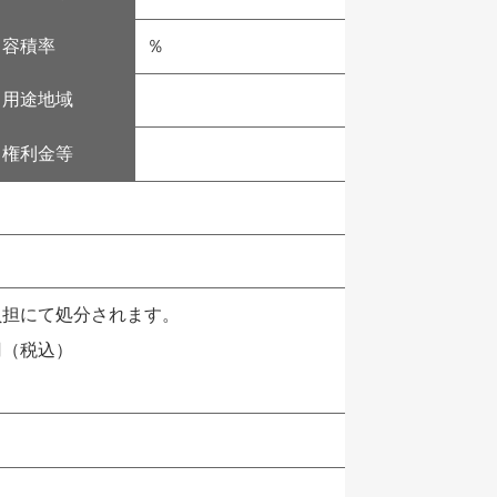
容積率
％
用途地域
権利金等
負担にて処分されます。
円（税込）