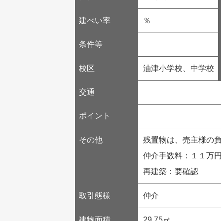
建ぺい率
％
条件等
校区
油津小学校、中学校
交通
ポイント
その他
残置物は、売主様の
仲介手数料：１１万
再建築：要確認
取引態様
仲介
建物面積
29.75㎡