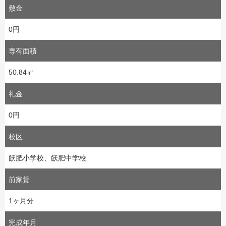
敷金
0円
専有面積
50.84㎡
礼金
0円
校区
飫肥小学校、飫肥中学校
前家賃
1ヶ月分
完成年月