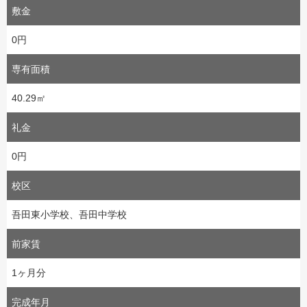
敷金
0円
専有面積
40.29㎡
礼金
0円
校区
吾田東小学校、吾田中学校
前家賃
1ヶ月分
完成年月