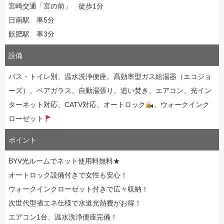
宮崎交通「宮の前」 徒歩1分
日南駅 車5分
飫肥駅 車3分
設備
バス・トイレ別、温水洗浄便座、高効率型ガス給湯器（エコジョ
ーズ）、ペアガラス、自動湯張り、追い焚き、エアコン、光イン
ターネット対応、CATV対応、オートロック
、ウォークインク
ローゼット
ポイント
BYV光ルームでネット使用料無料★
オートロック設備付きで女性も安心！
ウォークインクローゼット付きで広々収納！
次世代型省エネ仕様で水道光熱費がお得！
エアコン1台、温水洗浄便座完備！