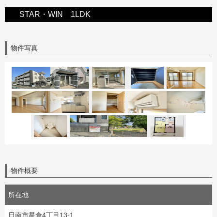
STAR・WIN 1LDK
物件写真
物件概要
所在地
日南市星倉4丁目13-1