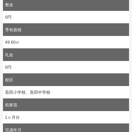
敷金
0円
専有面積
49.60㎡
礼金
0円
校区
吾田小学校、吾田中学校
前家賃
1ヶ月分
完成年月