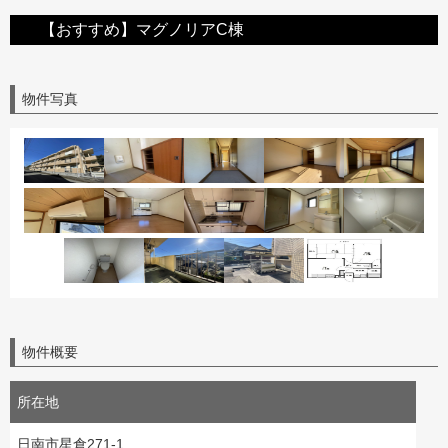
【おすすめ】マグノリアC棟
物件写真
物件概要
所在地
日南市星倉271-1