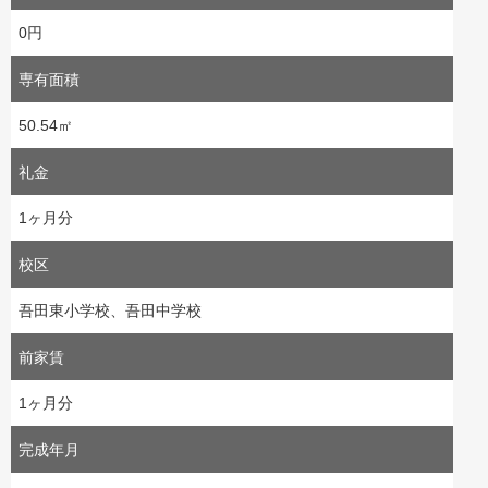
0円
専有面積
50.54㎡
礼金
1ヶ月分
校区
吾田東小学校、吾田中学校
前家賃
1ヶ月分
完成年月