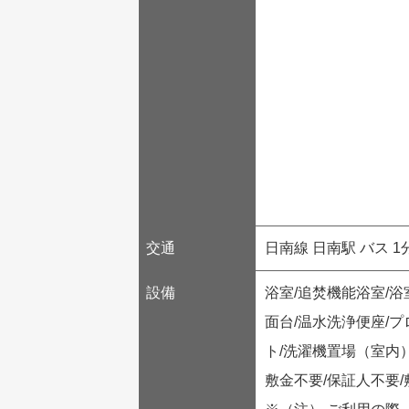
交通
日南線 日南駅 バス 1
設備
浴室/追焚機能浴室/浴
面台/温水洗浄便座/プ
ト/洗濯機置場（室内）
敷金不要/保証人不要