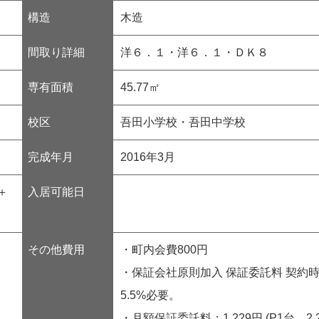
構造
木造
間取り詳細
洋６．１・洋６．１・ＤＫ８
専有面積
45.77㎡
校区
吾田小学校・吾田中学校
完成年月
2016年3月
＋
入居可能日
その他費用
・町内会費800円
・保証会社原則加入 保証委託料 契約時：
5.5%必要。
・月額保証委託料：1,229円 (P1台、2