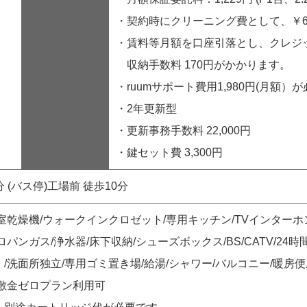
・契約時にクリーニング費として、￥60
・賃料等月額を口座引落とし、クレジ
収納手数料 170円がかかります。
・ruumサポート費用1,980円(月額）
・2年更新型
・更新事務手数料 22,000円
・鍵セット費 3,300円
分 (バス停)工場前 徒歩10分
室乾燥機/ウォークインクロゼット/専用キッチン/TVインターホ
ロパンガス/浄水器/床下収納/シューズボックス/BS/CATV/24
/洗面所独立/専用ゴミ置き場/給湯/シャワー/バルコニー/暖房便座
/敷金ゼロプラン利用可