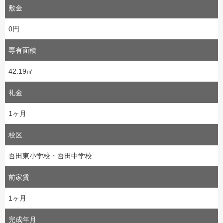
敷金
0円
専有面積
42.19㎡
礼金
1ヶ月
校区
吾田東小学校・吾田中学校
前家賃
1ヶ月
完成年月