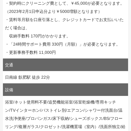
・契約時にクリーニング費として、￥45,000が必要となります。
（2023年2月1日申込分より￥5000増額となります）
・賃料等月額を口座引落とし、クレジットカードでお支払いいた
だく場合は、
収納手数料 170円がかかります。
・「24時間サポート費用 330円（月額）」が必要となります。
・更新事務手数料 11,000円
交通
日南線 飫肥駅 徒歩 22分
設備
浴室/ネット使用料不要/追焚機能浴室/浴室乾燥機/専用キッチ
ン/TVインターホン/バストイレ別/エアコン/シャワー付洗面台/温
水洗浄便座/プロパンガス/床下収納/シューズボックス/BS/フロー
リング/複層ガラス/クロゼット/洗濯機置場（室内）/洗面所独立/給