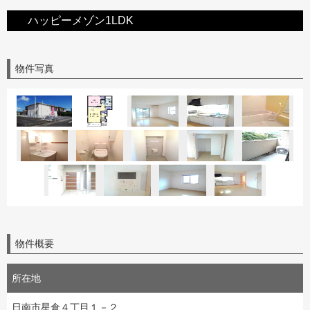
ハッピーメゾン1LDK
物件写真
物件概要
所在地
日南市星倉４丁目１－２