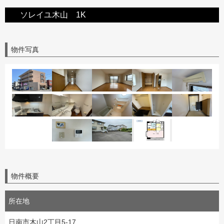
ソレイユ木山 1K
物件写真
物件概要
所在地
日南市木山2丁目5-17