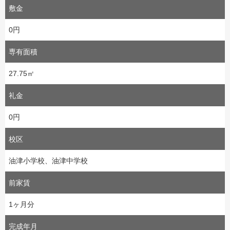
敷金
0円
専有面積
27.75㎡
礼金
0円
校区
油津小学校、油津中学校
前家賃
1ヶ月分
完成年月