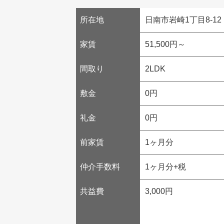
所在地
日南市岩崎1丁目8-12
家賃
51,500円～
間取り
2LDK
敷金
0円
礼金
0円
前家賃
1ヶ月分
仲介手数料
1ヶ月分+税
共益費
3,000円