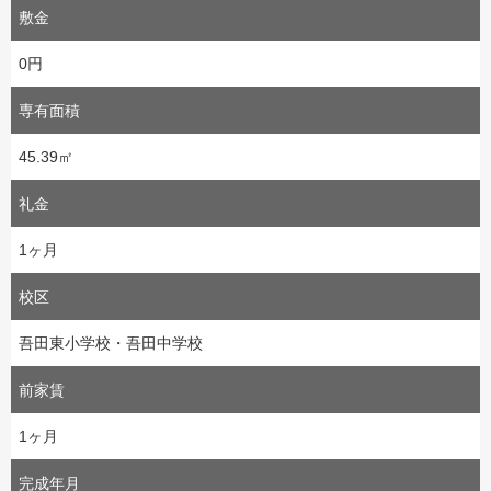
敷金
0円
専有面積
45.39㎡
礼金
1ヶ月
校区
吾田東小学校・吾田中学校
前家賃
1ヶ月
完成年月