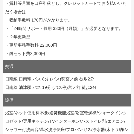
・賃料等月額を口座引落とし、クレジットカードでお支払いいた
だく場合は、
収納手数料 170円がかかります。
・「24時間サポート費用 330円（月額）」が必要となります。
・２年更新型
・更新事務手数料 22,000円
・鍵セット費3,300円
交通
日南線 日南駅 バス 8分 (バス停)宮ノ前 徒歩2分
日南線 油津駅 バス 19分 (バス停)宮ノ前 徒歩2分
設備
浴室/ネット使用料不要/追焚機能浴室/浴室乾燥機/ウォークインク
ロゼット/専用キッチン/TVインターホン/バストイレ別/エアコン/
シャワー付洗面台/温水洗浄便座/プロパンガス/浄水器/床下収納/シ