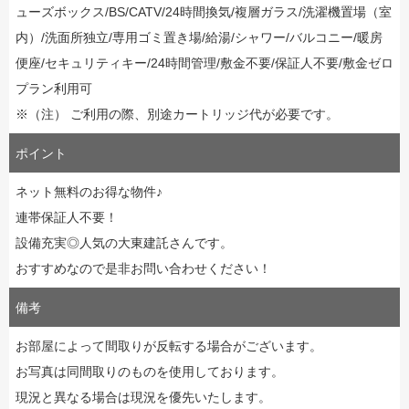
ューズボックス/BS/CATV/24時間換気/複層ガラス/洗濯機置場（室
内）/洗面所独立/専用ゴミ置き場/給湯/シャワー/バルコニー/暖房
便座/セキュリティキー/24時間管理/敷金不要/保証人不要/敷金ゼロ
プラン利用可
※（注） ご利用の際、別途カートリッジ代が必要です。
ポイント
ネット無料のお得な物件♪
連帯保証人不要！
設備充実◎人気の大東建託さんです。
おすすめなので是非お問い合わせください！
備考
お部屋によって間取りが反転する場合がございます。
お写真は同間取りのものを使用しております。
現況と異なる場合は現況を優先いたします。