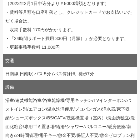
（2023年2月1日申込分より￥5000増額となります）
・賃料等月額を口座引落とし、クレジットカードでお支払いいた
だく場合は、
収納手数料 170円がかかります。
・「24時間サポート費用 330円（月額）」が必要となります。
・更新事務手数料 11,000円
交通
日南線 日南駅 バス 5分 (バス停)針町 徒歩7分
設備
浴室/追焚機能浴室/浴室乾燥機/専用キッチン/TVインターホン/バ
ストイレ別/エアコン/温水洗浄便座/プロパンガス/浄水器/床下収
納/シューズボックス/BS/CATV/洗濯機置場（室内）/洗面所独立/洗
面化粧台/専用ゴミ置き場/給湯/シャワー/バルコニー/暖房便座/南
向き/24時間管理/電子キー/敷金不要/保証人不要/敷金ゼロプラン利