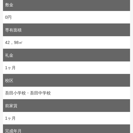
敷金
0円
専有面積
42，98㎡
礼金
1ヶ月
校区
吾田小学校・吾田中学校
前家賃
1ヶ月
完成年月