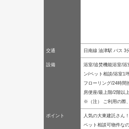
交通
日南線 油津駅 バス 3
設備
浴室/追焚機能浴室/浴
ン/ペット相談/浴室1
フローリング/24時間
房便座/最上階/2階以
※（注） ご利用の際
ポイント
人気の大東建託さん
ペット相談可物件な