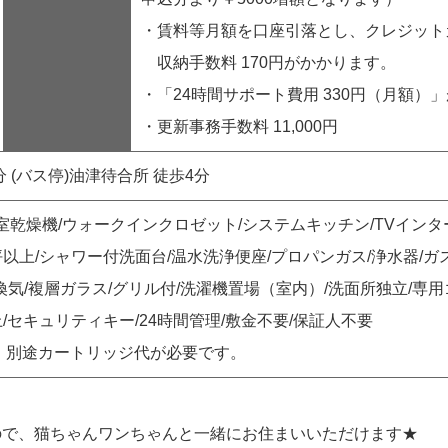
・賃料等月額を口座引落とし、クレジット
収納手数料 170円がかかります。
・「24時間サポート費用 330円（月額）
・更新事務手数料 11,000円
分 (バス停)油津待合所 徒歩4分
室乾燥機/ウォークインクロゼット/システムキッチン/TVインタ
坪以上/シャワー付洗面台/温水洗浄便座/プロパンガス/浄水器/ガスコ
換気/複層ガラス/グリル付/洗濯機置場（室内）/洗面所独立/専用
上/セキュリティキー/24時間管理/敷金不要/保証人不要
、別途カートリッジ代が必要です。
！
ので、猫ちゃんワンちゃんと一緒にお住まいいただけます★