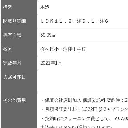
構造
木造
間取り詳細
ＬＤＫ１１．２・洋６．１・洋６
専有面積
59.09㎡
校区
桜ヶ丘小・油津中学校
完成年月
2021年1月
入居可能日
その他費用
・保証会社原則加入 保証委託料 契約時：22
・月額保証委託料：1,322円 (2.2％プラン
・契約時にクリーニング費として、￥67,00
申込分より￥5000増額となります）