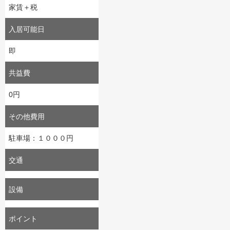
家賃＋税
入居可能日
即
共益費
0円
その他費用
駐車場：１０００円
交通
設備
ポイント