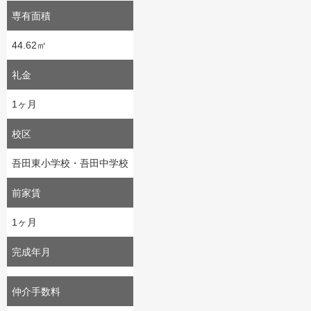
専有面積
44.62㎡
礼金
1ヶ月
校区
吾田東小学校・吾田中学校
前家賃
1ヶ月
完成年月
仲介手数料