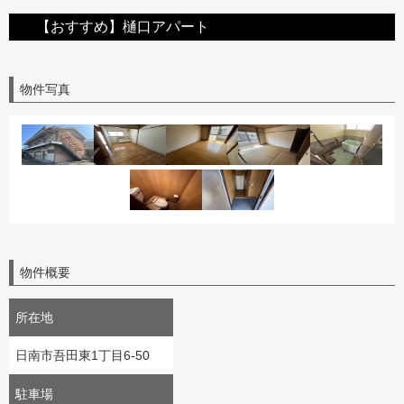
【おすすめ】樋口アパート
物件写真
物件概要
所在地
日南市吾田東1丁目6-50
駐車場